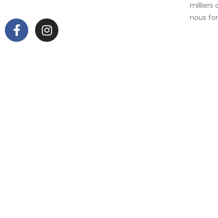
millier
nous fo