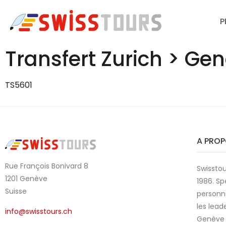
P
Transfert Zurich > Ge
TS5601
A PRO
Rue François Bonivard 8
Swisstou
1201 Genève
1986. Sp
Suisse
personn
les lead
info@swisstours.ch
Genève 