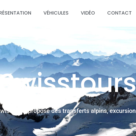
RÉSENTATION
VÉHICULES
VIDÉO
CONTACT
Swisstour
wisstours propose des transferts alpins, excursion