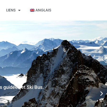
LIENS
ANGLAIS
s
s guidées et Ski Bus.