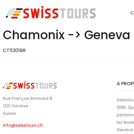
C
Chamonix -> Geneva
CT5301BR
A PRO
Rue François Bonivard 8
Swisstou
1201 Genève
1986. Sp
Suisse
personn
les lead
info@swisstours.ch
Genève 