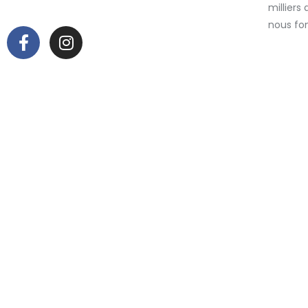
millier
nous fo